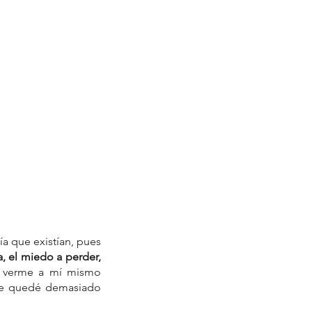
a que existían, pues 
a, el miedo a perder, 
o verme a mí mismo 
e quedé demasiado 