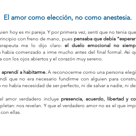
El amor como elección, no como anestesia.
en hoy es mi pareja. Y por primera vez, sentí que no tenía que 
principio con freno de mano, pues 
pensaba que debía “esperar
terapeuta me lo dijo claro: 
el duelo emocional no siempr
a había comenzado a irme mucho antes del final formal. Así qu
ia con los ojos abiertos y el corazón muy sereno.
 
aprendí a habitarme.
 A reconocerme como una persona elegib
dí que no era necesario fundirme con alguien para construi
no había necesidad de ser perfecto, ni de salvar a nadie, ni de
l amor verdadero incluye 
presencia, acuerdo, libertad y 
letan: nos revelan. Y que el verdadero amor no es el que impid
con ellas. 