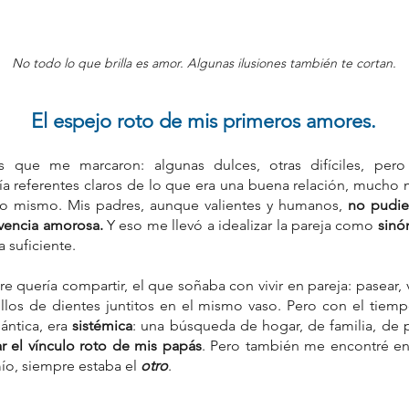
No todo lo que brilla es amor. Algunas ilusiones también te cortan.
er
Carl Jung
Carl Rogers
Cartografía Emocional
Charmed
El espejo roto de mis primeros amores.
res
Coralie Fargeat
Cultura pop
Demi Moore
 Muertos
Día del Niño
El Carro
El Diablo (XV)
Elisabeth Sparkle
consciente
Gabriel Arcángel
Gaby Pérez Islas
Hechiceras
uerte
La Sustancia
La Torre
Lectura ética del Tarot
ía referentes claros de lo que era una buena relación, mucho 
Mike Aryan.
Mike Aryan®
Proyecto Sentido Gestacional
no mismo. Mis padres, aunque valientes y humanos, 
no pudie
ón
Sue
Suma Sacerdotisa
Sumo Sacerdote
vencia amorosa. 
Y eso me llevó a idealizar la pareja como 
sinó
cional
Tres de Espadas
Viktor Frankl
abuela
abundancia
a suficiente.
compañamiento emocional
ción emocional
agotamiento emocional
alegria
o
ancestros
angel
angeles
angelología
angeloterapeuta
e quería compartir, el que soñaba con vivir en pareja: pasear, vi
pia
angeloterapia cuántica
ansiedad contemporánea
illos de dientes juntitos en el mismo vaso. Pero con el tiemp
vitativo
aprender tarot con enfoque terapéutico
ntica, era 
sistémica
: una búsqueda de hogar, de familia, de 
pos
ar el vínculo roto de mis papás
. Pero también me encontré en
o, siempre estaba el 
otro
.