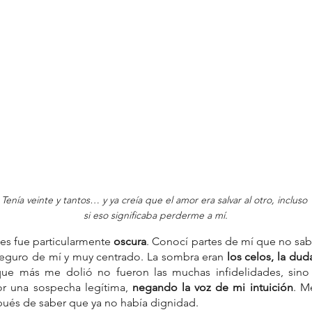
Tenía veinte y tantos… y ya creía que el amor era salvar al otro, incluso 
si eso significaba perderme a mí.
es fue particularmente 
oscura
. Conocí partes de mí que no sabí
eguro de mí y muy centrado. La sombra eran 
los celos, la dud
ue más me dolió no fueron las muchas infidelidades, sin
r una sospecha legítima, 
negando la voz de mi intuición
. M
pués de saber que ya no había dignidad.