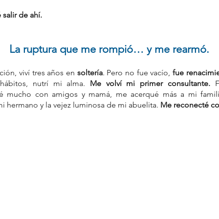
 salir de ahí.
La ruptura que me rompió… y me rearmó.
ión, viví tres años en 
soltería
. Pero no fue vacío, 
fue renacimi
ábitos, nutrí mi alma. 
Me volví mi primer consultante. 
F
ajé mucho con amigos y mamá, me acerqué más a mi familia
mi hermano y la vejez luminosa de mi abuelita. 
Me reconecté con