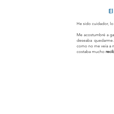
El
He sido cuidador, lo
Me acostumbré a gan
deseaba quedarme. 
como no me veía a m
costaba mucho 
recib