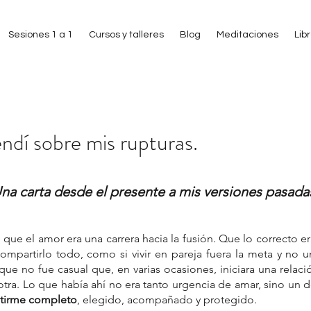
Sesiones 1 a 1
Cursos y talleres
Blog
Meditaciones
Lib
ndí sobre mis rupturas.
 estrellas.
na carta desde el presente a mis versiones pasada
que el amor era una carrera hacia la fusión. Que lo correcto er
ompartirlo todo, como si vivir en pareja fuera la meta y no u
que no fue casual que, en varias ocasiones, iniciara una relaci
tra. Lo que había ahí no era tanto urgencia de amar, sino un 
tirme completo
, elegido, acompañado y protegido.