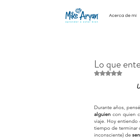
Acerca de mí
Lo que ente
Obtuvo NaN de 5
U
Durante años, pensé 
alguien
 con quien c
viaje. Hoy entiendo 
tiempo de terminar o
Our Recent Posts
inconsciente) de 
sen