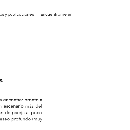
ros y publicaciones
Encuéntrame en
s.
a 
encontrar pronto a 
n 
escenario
 más del 
ón de pareja al poco 
deseo profundo (muy 