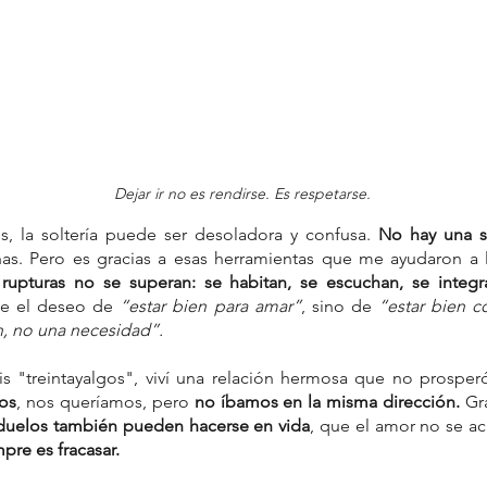
Dejar ir no es rendirse. Es respetarse.
, la soltería puede ser desoladora y confusa. 
No hay una so
as. Pero es gracias a esas herramientas que me ayudaron a l
 rupturas no se superan: se habitan, se escuchan, se integr
de el deseo de 
“estar bien para amar”
, sino de 
“estar bien c
, no una necesidad”.
s "treintayalgos", viví una relación hermosa que no prosperó
os
, nos queríamos, pero 
no íbamos en la misma dirección.
 Gr
 duelos también pueden hacerse en vida
, que el amor no se aca
pre es fracasar.