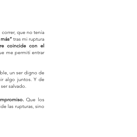
correr, que no tenía 
 más” 
tras mi ruptura 
e coincide con el 
e me permití entrar 
le, un ser digno de 
r algo juntos. Y de 
 ser salvado.
compromiso.
 Que los 
e las rupturas, sino 