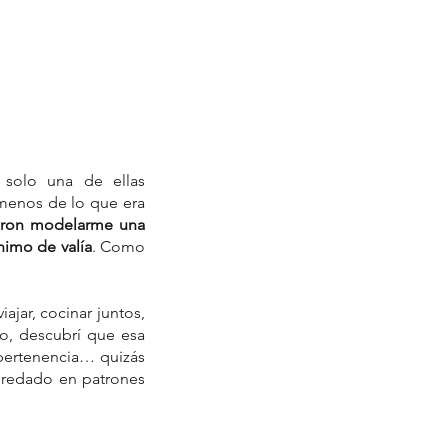
Recuerdo relaciones que me marcaron: algunas dulces, otras difíciles, pero solo una de ellas 
menos de lo que era 
ron modelarme una 
nimo de valía
. Como 
ajar, cocinar juntos, 
o, descubrí que esa 
pertenencia… quizás 
redado en patrones 