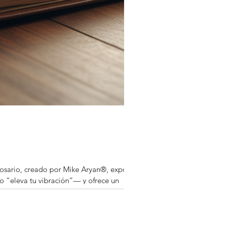
glosario, creado por Mike Aryan®, expone
o “eleva tu vibración”— y ofrece un
spiritual sin perder tu dignidad ni tu