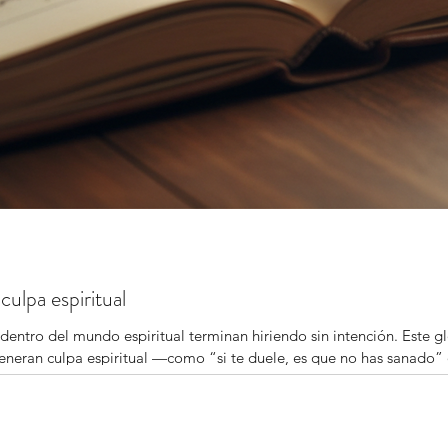
culpa espiritual
 dentro del mundo espiritual terminan hiriendo sin intención. Este 
eran culpa espiritual —como “si te duele, es que no has sanado” 
. Un recorrido profundo y humano para reconciliarte con tu camino e