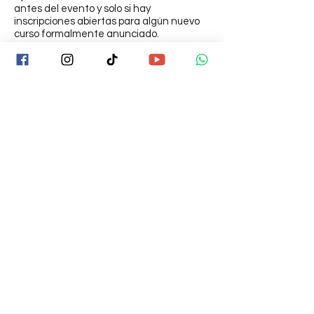
antes del evento y solo si hay
inscripciones abiertas para algún nuevo
curso formalmente anunciado.
No hay reembolso en este caso; pues el
monto se toma como reserva.
Descuentos y promociones
Los códigos de descuento o promociones
son válidos únicamente sobre el precio
normal publicado en la web de Mike
Aryan®.
No son acumulables ni válidos en eventos
externos, giras o colaboraciones con otros
facilitadores.