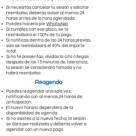
Si necesitas cancelar tu sesión y solicitar
reembolso, deberás avisar al menos 24
horas antes de la hora agendada.
Puedes hacerlo por
WhatsApp
.
Si cumples con ese plazo, se te
reembolsará el 100% de tu pago.
Si notificas dentro de las 24 horas previas,
solo se reembolsará el 40% del importe
total.
Si no te presentas, olvidas la cita o llegas
después de los 15 minutos de tolerancia,
la sesión se considerará tomada y no
habrá reembolso.
Reagenda
Puedes reagendar una sola vez,
notificando con al menos 24 horas de
anticipación.
El nuevo horario dependerá de la
disponibilidad de agenda.
Si no asistes a la nueva fecha, la sesión
se dará por realizada y deberás volver a
agendar con un nuevo pago.