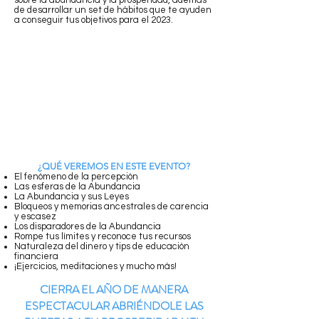
sobre la abundancia y la prosperidad, además
de desarrollar un set de hábitos que te ayuden
a conseguir tus objetivos para el 2023.
¿QUÉ VEREMOS EN ESTE EVENTO?
El fenómeno de la percepción
Las esferas de la Abundancia
La Abundancia y sus Leyes
Bloqueos y memorias ancestrales de carencia
y escasez
Los disparadores de la Abundancia
Rompe tus límites y reconoce tus recursos
Naturaleza del dinero y t
ips de educación
financiera
¡Ejercicios, meditaciones y mucho más!
CIERRA EL AÑO DE MANERA
ESPECTACULAR ABRIÉNDOLE LAS