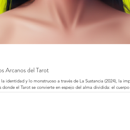
los Arcanos del Tarot
 la identidad y lo monstruoso a través de La Sustancia (2024), la im
s donde el Tarot se convierte en espejo del alma dividida: el cuerp
 recorrido entre El Diablo y La Estrella, entre la herida y la revela