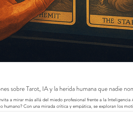
iones sobre Tarot, IA y la herida humana que nadie n
nvita a mirar más allá del miedo profesional frente a la Inteligencia 
culo humano? Con una mirada crítica y empática, se exploran los mo
 antes que con un tarotista, y se propone una actualización ética 