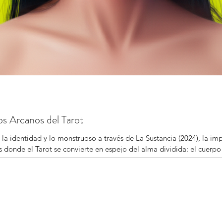
los Arcanos del Tarot
 la identidad y lo monstruoso a través de La Sustancia (2024), la im
s donde el Tarot se convierte en espejo del alma dividida: el cuerp
 recorrido entre El Diablo y La Estrella, entre la herida y la revela