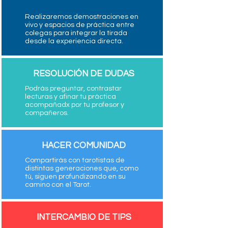
Realizaremos demostraciones en
vivo y espacios de práctica entre
colegas para integrar la tirada
desde la experiencia directa.
RESOLUCIÓN DE DUDAS
Podrás preguntar, contrastar
lecturas y afinar tu práctica
acompañadx por tu profesor y
compañeros.
HACER COMUNIDAD
Compartirás con tarotistas de
distintas generaciones que, como
tú, siguen profundizando en su
camino con el Tarot.
INTERCAMBIO DE TIPS