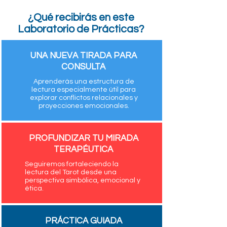
¿Qué recibirás en este
Laboratorio de Prácticas?
UNA NUEVA TIRADA PARA
CONSULTA
Aprenderás una estructura de
lectura especialmente útil para
explorar conflictos relacionales y
proyecciones emocionales.
PROFUNDIZAR TU MIRADA
TERAPÉUTICA
Seguiremos fortaleciendo la
lectura del Tarot desde una
perspectiva simbólica, emocional y
ética.
PRÁCTICA GUIADA