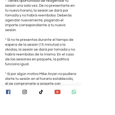
* Tienes oportunidad de reagendar tu
sesión una sola vez. De no presentarte en
tu nuevo horario, la sesión se dará por
tomada y no habrá reembolso. Deberás
agendar nuevamente, pagando el
importe correspondiente a tu nueva
sesión.
* Si no te presentas durante el tiempo de
espera de la sesión (15 minutos) o la
olvidas, la sesión se dará por tomada y no
habrá reembolso de la misma. En el caso
de las sesiones en paquete, la política
funciona igual.
* Si por algún motivo Mike Aryan no pudiera
darte tu sesión en el horario establecido,
él se compromete a avisarte con
suficiente anticipación (mínimo 24 hrs
antes) y a proponerte nuevos horarios para
llevar a cabo tu sesión. Si Mike no estuviera
a tiempo o te cancelara el mismo día, Mike
te propondrá nuevos horarios para
impartirla además de ofrecerte