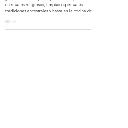
¿Qué tiene la sal para aparecer una y otra vez
en rituales religiosos, limpias espirituales,
tradiciones ancestrales y hasta en la cocina de
nuestras abuelas? En este artículo exploramos
por qué la sal ha sido considerada durante
miles de años un símbolo de preservación,
protección y límite, y cómo un pequeño cristal
blanco sigue conectando la ciencia con los
rituales que dan sentido a nuestra vida.