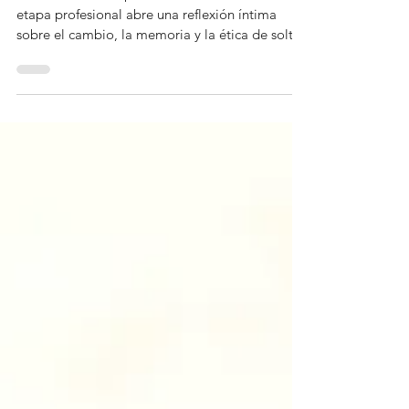
Un encuentro inesperado con materiales de otra
etapa profesional abre una reflexión íntima
sobre el cambio, la memoria y la ética de soltar
sin negar. Este texto no habla de abandonar el
pasado, sino de honrarlo sin quedar atrapado
en él. Un ejercicio de madurez espiritual y
humana: cambiar sin traicionarse.