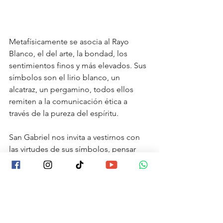
Metafísicamente se asocia al Rayo 
Blanco, el del arte, la bondad, los 
sentimientos finos y más elevados. Sus 
símbolos son el lirio blanco, un 
alcatraz, un pergamino, todos ellos 
remiten a la comunicación ética a 
través de la pureza del espíritu.
San Gabriel nos invita a vestirnos con 
las virtudes de sus símbolos, pensar 
positivamente, irradiar e inspirar 
bondad en nuestros seres queridos, 
elevar la belleza, el amor, la inocencia y 
a comunicar asertivamente nuestras 
emociones.