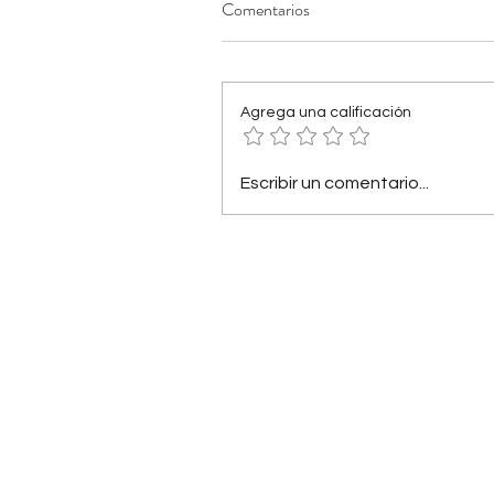
Comentarios
Agrega una calificación
Escribir un comentario...
Manifiesto ético
Testimonios
Preguntas frecuentes (FAQs)
Políticas de cancelación y rea
Aviso de privacidad
Aviso legal y Términos de Uso
© 2025 Mike Aryan®. Marca registrada