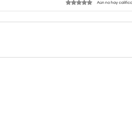
Obtuvo 0 de 5 estrellas.
Aún no hay calific
genda
. Todos los derechos reservados.