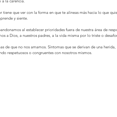
 a la carencia.
r tiene que ver con la forma en que te alineas más hacia lo que qui
rende y siente. 
andonamos al establecer prioridades fuera de nuestra área de resp
os a Dios, a nuestros padres, a la vida misma por lo triste o desa
as de que no nos amamos. Síntomas que se derivan de una herida, 
ndo respetuosos o congruentes con nosotros mismos. 
¿De
el 
Trabaja en ti (¡pero no como te
ti
lo vendieron!)