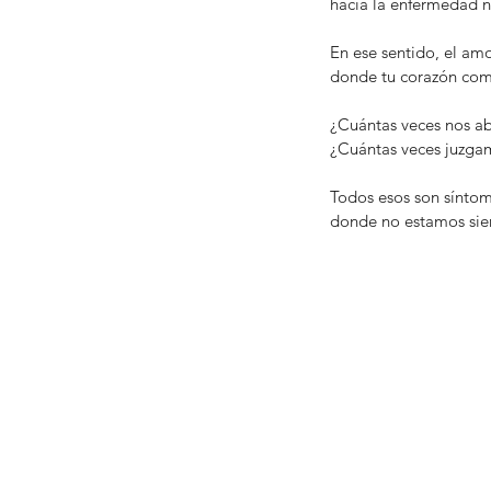
hacia la enfermedad ni
En ese sentido, el amo
donde tu corazón comp
¿Cuántas veces nos ab
¿Cuántas veces juzgam
Todos esos son síntom
donde no estamos sie
La alquimia de la sal