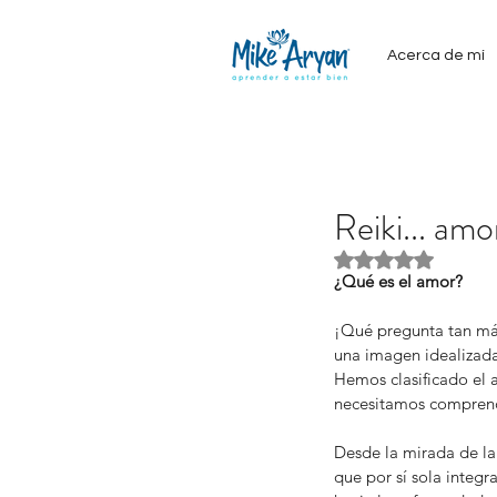
Acerca de mí
Reiki... am
Obtuvo NaN de 5
¿Qué es el amor?
¡Qué pregunta tan más 
una imagen idealizada
Hemos clasificado el 
necesitamos compren
Desde la mirada de la 
que por sí sola integr
Our Recent Posts