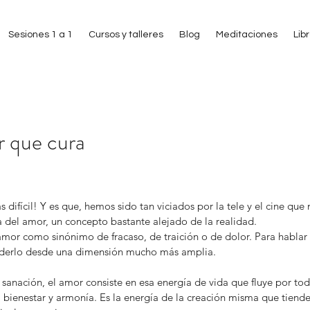
Sesiones 1 a 1
Cursos y talleres
Blog
Meditaciones
Lib
or que cura
 estrellas.
difícil! Y es que, hemos sido tan viciados por la tele y el cine qu
 del amor, un concepto bastante alejado de la realidad.
amor como sinónimo de fracaso, de traición o de dolor. Para hablar
derlo desde una dimensión mucho más amplia.
sanación, el amor consiste en esa energía de vida que fluye por tod
a bienestar y armonía. Es la energía de la creación misma que tiende 