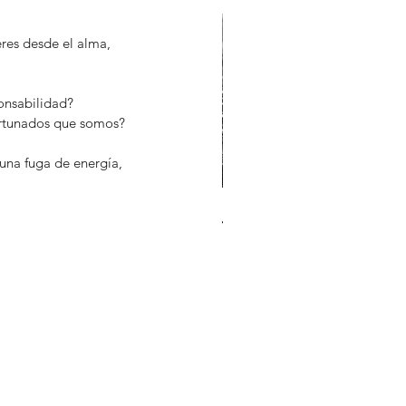
eres desde el alma, 
onsabilidad? 
fortunados que somos?
una fuga de energía, 
 quién es este p*&% reloj?:
tiempo cronológico vs el
empo emocional