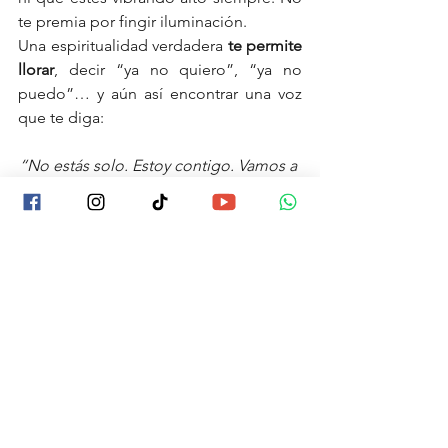
te premia por fingir iluminación. 
Una espiritualidad verdadera 
te permite 
llorar
, decir “ya no quiero”, “ya no 
puedo”… y aún así encontrar una voz 
que te diga: 
“No estás solo. Estoy contigo. Vamos a 
buscar ayuda.”
Porque vivir no siempre es fácil. Pero 
vivir acompañado cambia por 
completo el mapa del dolor
.