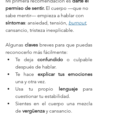
Mi primera recomendación es 
darte el 
permiso de sentir. 
El cuerpo —que no 
sabe mentir— empieza a hablar con 
síntomas
: ansiedad, tensión, 
burnout
, 
cansancio, tristeza inexplicable.
Algunas 
claves
 breves para que puedas 
reconocerlo más fácilmente:
Te deja 
confundido
 o culpable 
después de hablar.
Te hace 
explicar tus emociones
una y otra vez.
Usa tu propio 
lenguaje
 para 
cuestionar tu estabilidad.
Sientes en el cuerpo una mezcla 
de 
vergüenza
 y cansancio.