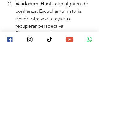
Validación. 
Habla con alguien de 
confianza. Escuchar tu historia 
desde otra voz te ayuda a 
recuperar perspectiva.
Escritura. 
Anota lo que pasó, 
palabra por palabra. Escribir ancla 
la realidad.
Límites. 
No discutas tu verdad con 
quien la niega. La claridad no se 
negocia.
Retirada digna. 
Alejarse no 
siempre es ruptura: a veces es la 
única forma de conservar la 
cordura.