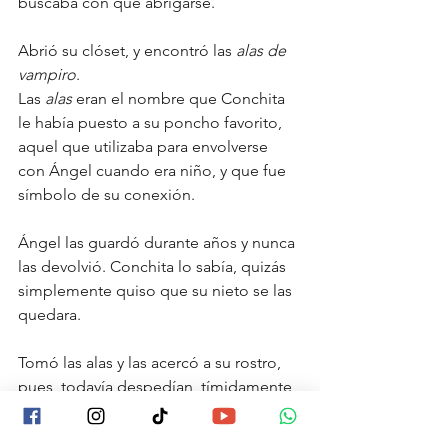
buscaba con qué abrigarse.
Abrió su clóset, y encontró las 
alas de 
vampiro
.
Las 
alas 
eran el nombre que Conchita 
le había puesto a su poncho favorito, 
aquel que utilizaba para envolverse 
con Ángel cuando era niño, y que fue 
símbolo de su conexión.
Ángel las guardó durante años y nunca 
las devolvió. Conchita lo sabía, quizás 
simplemente quiso que su nieto se las 
quedara.
Tomó las alas y las acercó a su rostro, 
pues  todavía despedían, tímidamente, 
un olor a Anaïs Anaïs. El poncho olía a 
su abuelita.