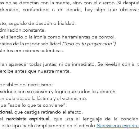
as no se detectan con la mente, sino con el cuerpo. Si después
 drenado, confundido o en deuda, hay algo que observar.
to, seguido de desdén o frialdad.
dmiración constante.
 el silencio o la ironía como herramientas de control.
ática de la responsabilidad
 (“eso es tu proyección”).
e tus emociones auténticas.
len aparecer todas juntas, ni de inmediato. Se revelan con el 
percibe antes que nuestra mente.
posibles del narcisismo:
 seduce con su carisma y logra que todos lo admiren.
nipula desde la lástima y el victimismo.
que “sabe lo que te conviene”.
ional
, que castiga retirando el afecto.
el 
narcisista espiritual,
 que usa el lenguaje de la concienc
este tipo hablo ampliamente en el artículo 
Narcisismo espiritua