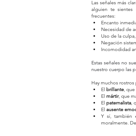
Las señales más clar
alguien te sientes
frecuentes:
Encanto inmedia
Necesidad de a
Uso de la culpa,
Negación sistem
Incomodidad ant
Estas señales no sue
nuestro cuerpo las 
Hay muchos rostros 
El 
brillante
, que
El 
mártir
, que ma
El 
paternalista
, 
El 
ausente emoc
Y sí, también 
moralmente. De 