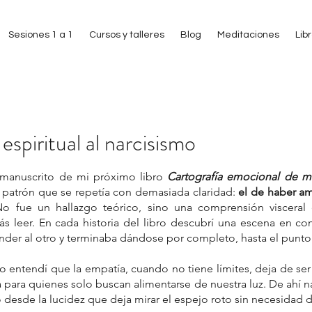
Sesiones 1 a 1
Cursos y talleres
Blog
Meditaciones
Lib
spiritual al narcisismo
 estrellas.
 manuscrito de mi próximo libro 
Cartografía emocional de mem
 patrón que se repetía con demasiada claridad: 
el de haber a
No fue un hallazgo teórico, sino una comprensión visceral 
 leer. En cada historia del libro descubrí una escena en co
nder al otro y terminaba dándose por completo, hasta el punto
entendí que la empatía, cuando no tiene límites, deja de ser v
 para quienes solo buscan alimentarse de nuestra luz. De ahí nac
o desde la lucidez que deja mirar el espejo roto sin necesidad d