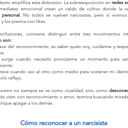
exto amplifica esta distorsión. La sobreexposición en 
redes s
nmediatez emocional crean un caldo de cultivo donde la val
r personal.
 No todos se vuelven narcisistas, pero sí vivimo
 y los premia con likes.
nfusiones, conviene distinguir entre tres movimientos i
o son:
ace del reconocimiento; es saber quién soy, cuidarme y respe
ie.
 
surge cuando necesito priorizarme un momento para sana
ciente.
arece cuando uso al otro como medio para sostener mi identi
olo reflejo.
cisismo no siempre se ve como crueldad, sino como 
descone
sido visto con reconocimiento o amor, termina buscando mirad
plique apagar a los demás.
Cómo reconocer a un narcisista