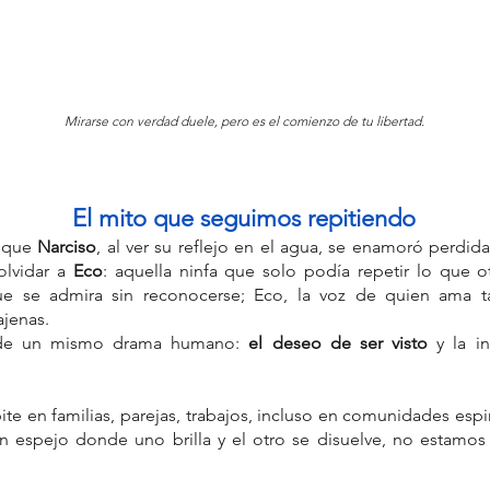
Mirarse con verdad duele, pero es el comienzo de tu libertad.
er
Carl Jung
Carl Rogers
Cartografía Emocional
Charmed
res
Coralie Fargeat
Cultura pop
Demi Moore
 Muertos
Día del Niño
El Carro
El Diablo (XV)
Elisabeth Sparkle
consciente
Gabriel Arcángel
Gaby Pérez Islas
Hechiceras
El mito que seguimos repitiendo
uerte
La Sustancia
La Torre
Lectura ética del Tarot
Mike Aryan.
Mike Aryan®
Proyecto Sentido Gestacional
 que 
Narciso
, al ver su reflejo en el agua, se enamoró perdid
ón
Sue
Suma Sacerdotisa
Sumo Sacerdote
olvidar a 
Eco
: aquella ninfa que solo podía repetir lo que ot
cional
Tres de Espadas
Viktor Frankl
abuela
abundancia
e se admira sin reconocerse; Eco, la voz de quien ama t
compañamiento emocional
ajenas.
ción emocional
agotamiento emocional
alegria
o
ancestros
angel
angeles
angelología
angeloterapeuta
de un mismo drama humano: 
el deseo de ser visto
 y la i
pia
angeloterapia cuántica
ansiedad contemporánea
vitativo
aprender tarot con enfoque terapéutico
pos
ite en familias, parejas, trabajos, incluso en comunidades espi
n espejo donde uno brilla y el otro se disuelve, no estamos f