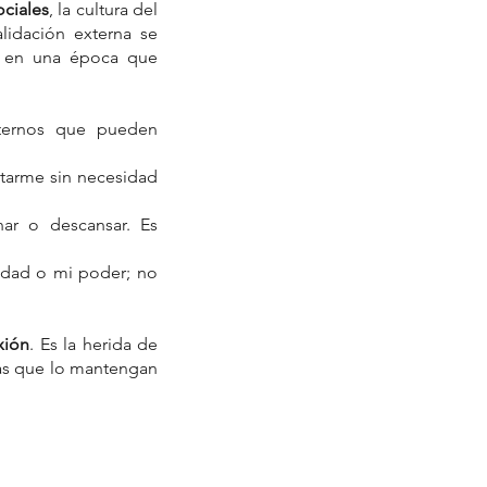
ociales
, la cultura del 
idación externa se 
s en una época que 
nternos que pueden 
tarme sin necesidad 
r o descansar. Es 
dad o mi poder; no 
xión
. Es la herida de 
as que lo mantengan 