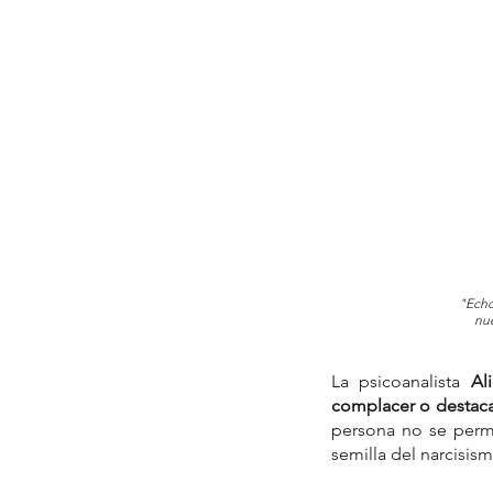
"Echo
nue
La psicoanalista 
Al
complacer o destac
persona no se permit
semilla del narcisism