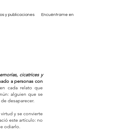
ros y publicaciones
Encuéntrame en
orias, cicatrices y 
mado a personas con 
en cada relato que 
mún: alguien que se 
 de desaparecer.
irtud y se convierte 
ió este artículo: no 
e odiarlo.