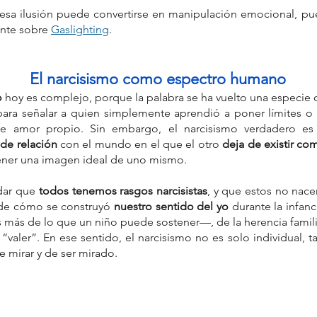
esa ilusión puede convertirse en manipulación emocional, pued
nte sobre 
Gaslighting
. 
El narcisismo como espectro humano
o
 hoy es complejo, porque la palabra se ha vuelto una especie
ara señalar a quien simplemente aprendió a poner límites o a
de amor propio. Sin embargo, el narcisismo verdadero e
e relación 
con el mundo en el que el otro 
deja de existir co
ener una imagen ideal de uno mismo.
dar que 
todos tenemos rasgos narcisistas
, y que estos no nacen
de cómo se construyó 
nuestro sentido del yo
 durante la infanc
 más de lo que un niño puede sostener—, de la herencia familia
valer”. En ese sentido, el narcisismo no es solo individual, 
 mirar y de ser mirado.