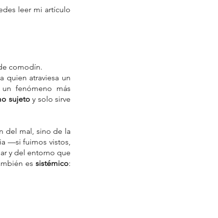
es leer mi artículo 
 de comodín.
 quien atraviesa un 
s un fenómeno más 
mo sujeto
 y solo sirve 
 del mal, sino de la 
ia —si fuimos vistos, 
r y del entorno que 
también es 
sistémico
: 