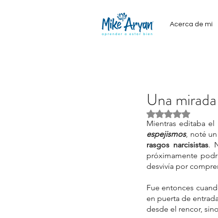
Acerca de mí
Una mirada e
Obtuvo NaN de 5
Mientras editaba el
espejismos
, noté un
rasgos narcisistas
. 
próximamente podrás
desvivía por compre
Fue entonces cuando 
en puerta de entrada
desde el rencor, sin
Our Recent Posts