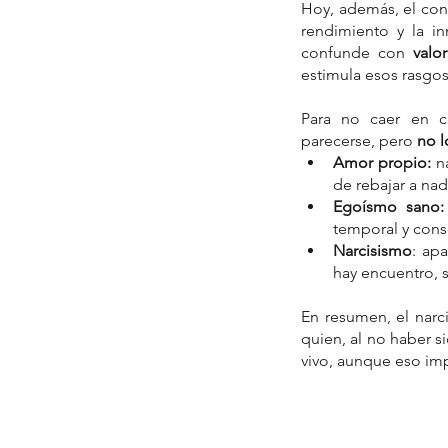
Hoy, además, el cont
rendimiento y la i
confunde con 
valo
estimula esos rasgos
Para no caer en co
parecerse, pero 
no l
Amor propio:
 n
de rebajar a nad
Egoísmo sano:
temporal y cons
Narcisismo
: ap
hay encuentro, s
En resumen, el nar
quien, al no haber 
vivo, aunque eso im