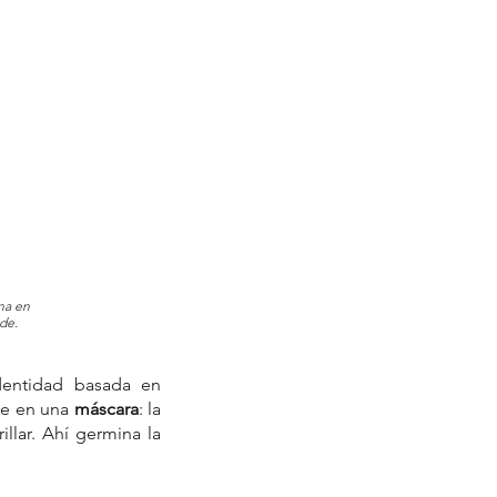
na en 
de.
describe cómo algunos niños desarrollan una identidad basada en 
se en una 
máscara
: la 
lar. Ahí germina la 