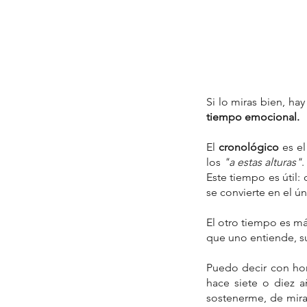
Tags
* por qué el tarot no habla
Bert Helling
Cinco de Oros
Constelaciones familia
Si lo miras bien, ha
Día Mundial de la Salud Mental
Día de
tiempo emocional.
Emperador
Emperatriz
Espiritualidad 
IA y tarot
La Estrella (XVII)
La Luna
La M
El 
cronológico
 es e
Miguel Arcángel
Mikao Usui
Mike Aryan
Rafael Arcángel
Rudolf Steiner
Sanaci
los 
"a estas alturas"
.
Tarot terapéutico
Trauma transgenera
Este tiempo es útil:
abuso psicológico
acompañamiento
a
se convierte en el ún
acompañamiento terapéutico
adapta
alejandro jodorowsky
amor
amor propi
El otro tiempo es má
angeloterapeuta cuantico
angelotera
que uno entiende, su
análisis de cine
apego ansioso
apego e
arcangel
arcanos
arcángeles
arqueti
Puedo decir con hon
hace siete o diez 
sostenerme, de mirar