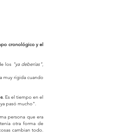
mpo cronológico y el 
e los 
"ya deberías"
, 
ra muy rígida cuando 
os
. Es el tiempo en el 
 "ya pasó mucho". 
sma persona que era 
enía otra forma de 
 cosas cambian todo. 