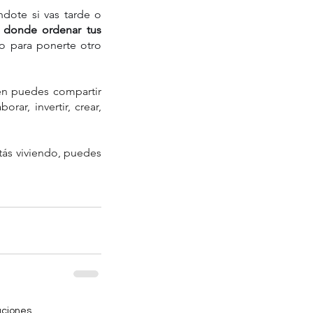
ote si vas tarde o 
 donde ordenar tus 
o para ponerte otro 
én puedes compartir 
ar, invertir, crear, 
Y si estás en un momento donde quieres acompañamiento para ordenar lo que estás viviendo, puedes 
aciones