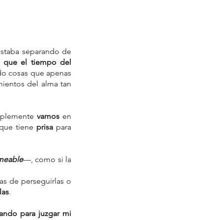
staba separando de 
que el tiempo del 
o cosas que apenas 
ientos del alma tan 
mplemente 
vamos
 en 
que tiene 
prisa
 para 
ameable
—, como si la 
s de perseguirlas o 
las
.
ando para juzgar mi 