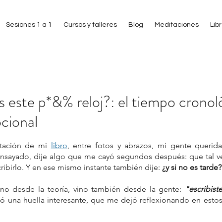
Sesiones 1 a 1
Cursos y talleres
Blog
Meditaciones
Lib
s este p*&% reloj?: el tiempo cronoló
cional
 estrellas.
ntación de mi 
libro
, entre fotos y abrazos, mi gente querida
nsayado, dije algo que me cayó segundos después: que tal v
ribirlo. Y en ese mismo instante también dije: 
¿y si no es tarde?
ino desde la teoría, vino también desde la gente: 
"escribist
ió una huella interesante, que me dejó reflexionando en estos 