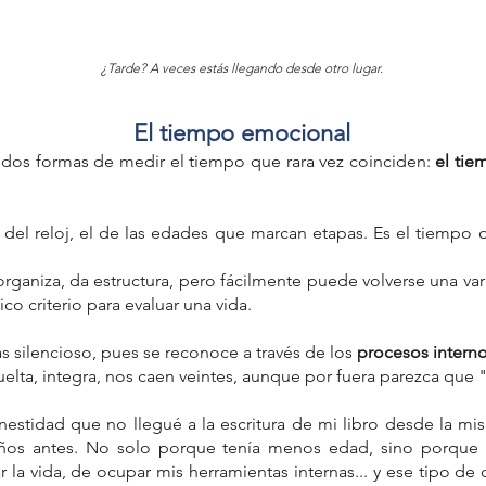
¿Tarde? A veces estás llegando desde otro lugar.
El tiempo emocional
er
Carl Jung
Carl Rogers
Cartografía Emocional
Charmed
res
Coralie Fargeat
Cultura pop
Demi Moore
y dos formas de medir el tiempo que rara vez coinciden: 
el tie
 Muertos
Día del Niño
El Carro
El Diablo (XV)
Elisabeth Sparkle
consciente
Gabriel Arcángel
Gaby Pérez Islas
Hechiceras
uerte
La Sustancia
La Torre
Lectura ética del Tarot
l del reloj, el de las edades que marcan etapas. Es el tiempo d
Mike Aryan.
Mike Aryan®
Proyecto Sentido Gestacional
ón
Sue
Suma Sacerdotisa
Sumo Sacerdote
cional
Tres de Espadas
Viktor Frankl
abuela
abundancia
 organiza, da estructura, pero fácilmente puede volverse una va
compañamiento emocional
ico criterio para evaluar una vida.
ción emocional
agotamiento emocional
alegria
o
ancestros
angel
angeles
angelología
angeloterapeuta
s silencioso, pues se reconoce a través de los 
procesos intern
pia
angeloterapia cuántica
ansiedad contemporánea
elta, integra, nos caen veintes, aunque por fuera parezca que
vitativo
aprender tarot con enfoque terapéutico
pos
estidad que no llegué a la escritura de mi libro desde la mi
años antes. No solo porque tenía menos edad, sino porque t
 la vida, de ocupar mis herramientas internas... y ese tipo de