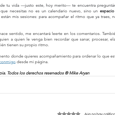
e tu vida —justo este, hoy merito— te encuentra preguntánd
 que necesitas no es un calendario nuevo, sino un 
espacio
 están mis sesiones: para acompañar el ritmo que ya traes, n
 hace sentido, me encantará leerte en los comentarios. Tambi
guien a quien le venga bien recordar que sanar, procesar, elabor
bién tienen su propio ritmo. 
 conmigo
 desde mi página.
opia. Todos los derechos reservados ® Mike Aryan
Obtuvo 0 de 5 estrellas.
Aún no hay calific