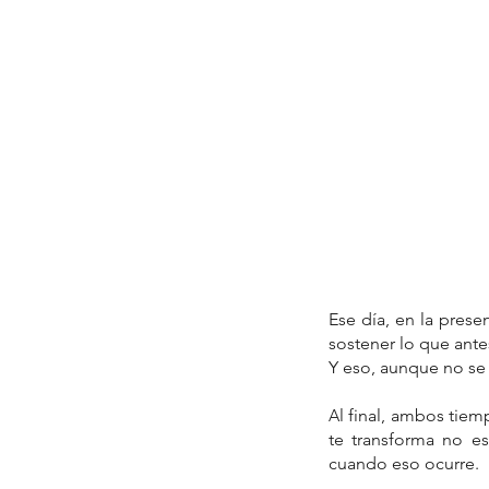
Ese día, en la prese
sostener lo que ant
Y eso, aunque no se v
A
l final, ambos tiem
te transforma no e
cuando eso ocurre.