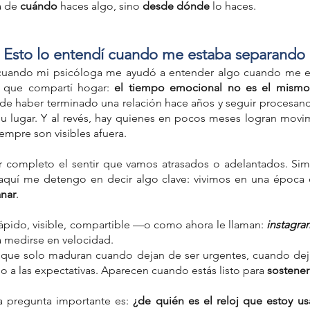
a de 
cuándo
 haces algo, sino 
desde dónde
 lo haces.
Esto lo entendí cuando me estaba separando
cuando mi psicóloga me ayudó a entender algo cuando me e
a que compartí hogar: 
el tiempo emocional no es el mismo 
e haber terminado una relación hace años y seguir procesand
u lugar. Y al revés, hay quienes en pocos meses logran movim
mpre son visibles afuera.
r completo el sentir que vamos atrasados o adelantados. Si
aquí me detengo en decir algo clave: vivimos en una época 
anar
.
ápido, visible, compartible —o como ahora le llaman: 
instagr
 medirse en velocidad.
 que solo maduran cuando dejan de ser urgentes, cuando deja
o a las expectativas. Aparecen cuando estás listo para 
sostener
a pregunta importante es: 
¿de quién es el reloj que estoy us