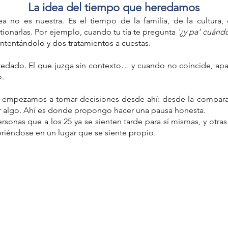
La idea del tiempo que heredamos
a no es nuestra. Es el tiempo de la familia, de la cultura, d
ionarlas. Por ejemplo, 
cuando tu tía te pregunta 
'¿y pa' cuándo
 intentándolo y dos tratamientos a cuestas.
redado. El que juzga sin contexto
… y cuando no coincide, apar
o.
, empezamos a tomar decisiones desde ahí: desde la comparac
r algo. Ahí es donde propongo hacer una pausa honesta.
rsonas que a los 25 ya se sienten tarde para sí mismas, y otras 
riéndose en un lugar que se siente propio. 