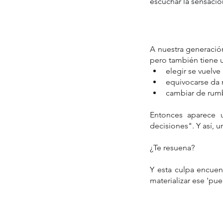
escuchar la sensaci
A nuestra generación
pero también tiene
elegir se vuelve
equivocarse da
cambiar de rumb
Entonces aparece u
decisiones". Y así, 
¿Te resuena?
Y esta culpa encuen
materializar ese 'pue