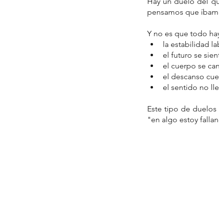
Hay un duelo del qu
pensamos que íbamos 
Y no es que todo ha
la estabilidad la
el futuro se sien
el cuerpo se can
el descanso cue
el sentido no ll
Este tipo de duelos 
"en algo estoy falla