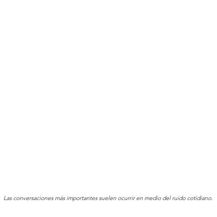
¿De
el 
Trabaja en ti (¡pero no como te
ti
lo vendieron!)
Las conversaciones más importantes suelen ocurrir en medio del ruido cotidiano.