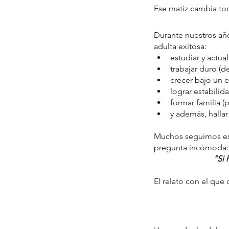
Ese matiz cambia to
Durante nuestros año
adulta exitosa:
estudiar y actual
trabajar duro (d
crecer bajo un 
lograr estabilid
formar familia (
y además, hallar
Muchos seguimos ese g
pregunta incómoda:
"Si 
El relato con el que 