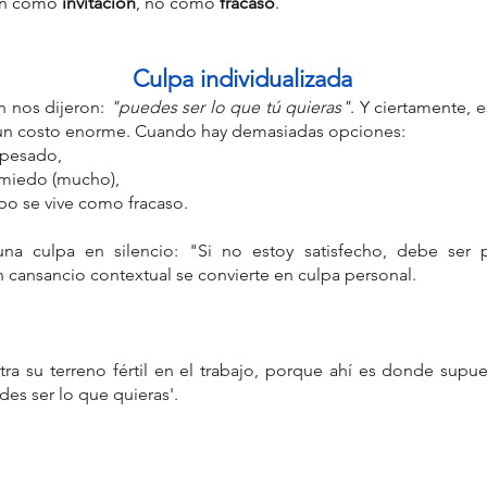
ón como 
invitación
, no como 
fracaso
.
Culpa individualizada
 nos dijeron: 
"puedes ser lo que tú quieras"
. Y ciertamente, e
 un costo enorme. Cuando hay demasiadas opciones:
 pesado,
 miedo (mucho),
o se vive como fracaso.
na culpa en silencio: "Si no estoy satisfecho, debe ser
un cansancio contextual se convierte en culpa personal.
tra su terreno fértil en el trabajo, porque ahí es donde sup
des ser lo que quieras'. 