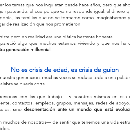
r los temas que nos inquietan desde hace años, pero que ah
uir pateando: el cuerpo que ya no responde igual, el dinero q
ponía, las familias que no se formaron como imaginábamos y 
ugar de realización que nos prometieron.
er
Carl Jung
Carl Rogers
Cartografía Emocional
Charmed
triste pero en realidad era una plática bastante honesta.
res
Coralie Fargeat
Cultura pop
Demi Moore
apareció algo que muchos estamos viviendo y que nos ha 
 Muertos
Día del Niño
El Carro
El Diablo (XV)
Elisabeth Sparkle
ra generación millennial
.
consciente
Gabriel Arcángel
Gaby Pérez Islas
Hechiceras
uerte
La Sustancia
La Torre
Lectura ética del Tarot
Mike Aryan.
Mike Aryan®
Proyecto Sentido Gestacional
ón
Sue
Suma Sacerdotisa
Sumo Sacerdote
No es crisis de edad, es crisis de guion
cional
Tres de Espadas
Viktor Frankl
abuela
abundancia
nuestra generación, muchas veces se reduce todo a una palabr
compañamiento emocional
palabra se queda corta.
ción emocional
agotamiento emocional
alegria
o
ancestros
angel
angeles
angelología
angeloterapeuta
pia
angeloterapia cuántica
ansiedad contemporánea
 personas con las que trabajo —y nosotros mismos en esa
vitativo
aprender tarot con enfoque terapéutico
ente, contactos, empleos, grupos, mensajes, redes de apoyo
pos
ulos, sino 
desorientación ante un mundo que está evoluc
 muchos de nosotros— de sentir que tenemos una vida estruc
idos.