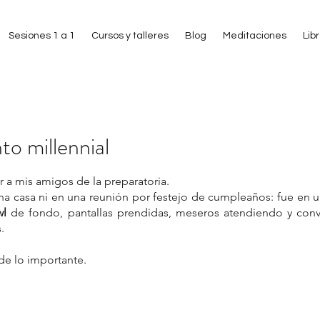
Sesiones 1 a 1
Cursos y talleres
Blog
Meditaciones
Lib
to millennial
 estrellas.
r a mis amigos de la preparatoria.
na casa ni en una reunión por festejo de cumpleaños: fue en un
wl
 de fondo, pantallas prendidas, meseros atendiendo y conv
.
de lo importante.