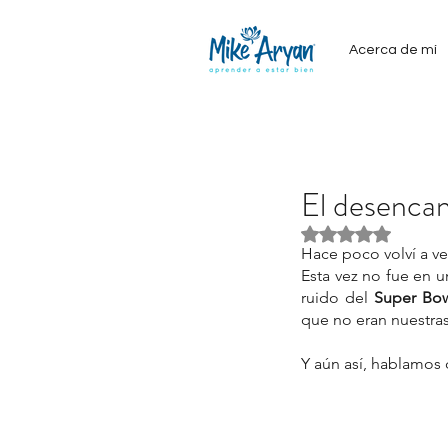
Acerca de mí
El desencan
Obtuvo NaN de 5
Hace poco volví a ve
Esta vez no fue en u
ruido del 
Super Bo
que no eran nuestras
Y aún así, hablamos 
Our Recent Posts