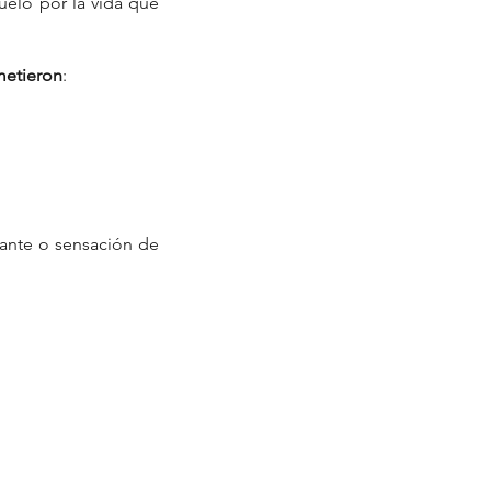
elo por la vida que 
metieron
:
ante o sensación de 