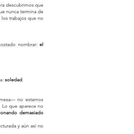
ora descubrimos que 
ue nunca termina de 
los trabajos que no 
costado nombrar: 
el 
a: 
soledad
.
 mesa— no estamos 
. Lo que aparece no 
ionando demasiado 
turada y aún así no 