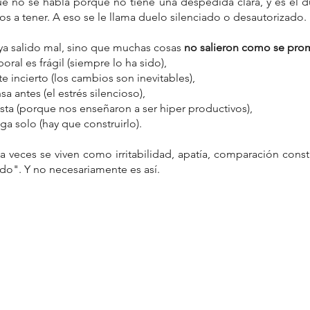
e no se habla porque no tiene una despedida clara, y es el du
a tener. A eso se le llama duelo silenciado o desautorizado. 
ya salido mal, sino que muchas cosas 
no salieron como se pro
boral es frágil (siempre lo ha sido),
te incierto (los cambios son inevitables),
sa antes (el estrés silencioso),
sta (porque nos enseñaron a ser hiper productivos),
ega solo (hay que construirlo).
a veces se viven como irritabilidad, apatía, comparación const
ndo". Y no necesariamente es así. 