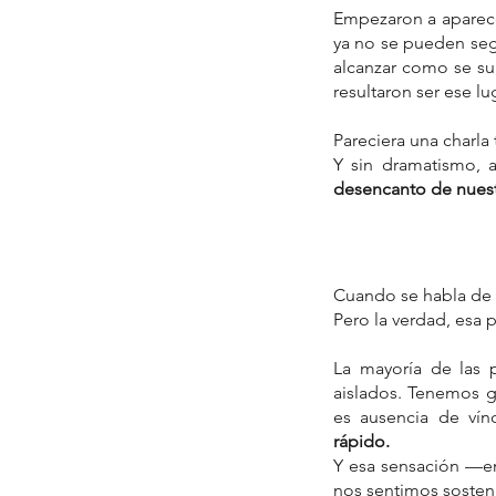
Empezaron a aparece
ya no se pueden seg
alcanzar como se su
resultaron ser ese l
Tags
* por qué el tarot no habla
Bert Helling
Pareciera una charla 
Cinco de Oros
Constelaciones familia
Y sin dramatismo, 
Día Mundial de la Salud Mental
Día de
desencanto de nuest
Emperador
Emperatriz
Espiritualidad 
IA y tarot
La Estrella (XVII)
La Luna
La M
Miguel Arcángel
Mikao Usui
Mike Aryan
Rafael Arcángel
Rudolf Steiner
Sanaci
Tarot terapéutico
Trauma transgenera
Cuando se habla de 
abuso psicológico
acompañamiento
a
Pero la verdad, esa 
acompañamiento terapéutico
adapta
alejandro jodorowsky
amor
amor propi
angeloterapeuta cuantico
angelotera
La mayoría de las
análisis de cine
apego ansioso
apego e
aislados. Tenemos g
arcangel
arcanos
arcángeles
arqueti
es ausencia de vínc
rápido. 
Y esa sensación —en
nos sentimos sosten