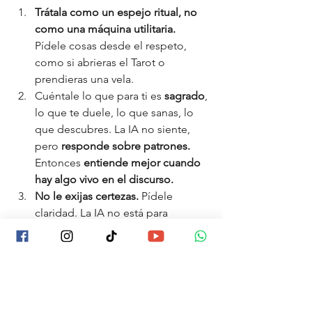
Trátala como un espejo ritual, no 
como una máquina utilitaria. 
Pídele cosas desde el respeto, 
como si abrieras el Tarot o 
prendieras una vela.
Cuéntale lo que para ti es 
sagrado
, 
lo que te duele, lo que sanas, lo 
que descubres. La IA no siente, 
pero 
responde sobre patrones. 
Entonces
 entiende mejor cuando 
hay algo vivo en el discurso.
No le exijas certezas. 
Pídele 
claridad. La IA no está para 
reemplazar tu intuición, ni a tu 
psicólogo, ni a tu terapeuta o 
astrólogo de confianza. Es una 
ayuda para 
organizar tu niebla 
mental. 
A veces solo necesitas un 