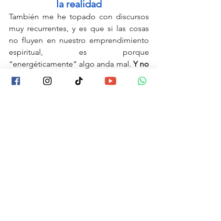
la realidad
También me he topado con discursos 
muy recurrentes, y es que si las cosas 
no fluyen en nuestro emprendimiento 
espiritual, es porque 
“energéticamente” algo anda mal.
 Y no 
siempre es así.
La realidad y el contexto también 
cuentan: 
la economía, los ciclos del 
año, los gastos familiares, la saturación 
de redes.
 Septiembre no es “baja 
vibración”, es el regreso a clases. 
Febrero no es “bloqueo de 
abundancia”, es la cuesta de enero 
extendida. ¿Tú has notado que cuando 
hay cambio de gobierno o elecciones 
federales, la economía se tambalea? 
Créeme, 
mi agenda sí lo nota.